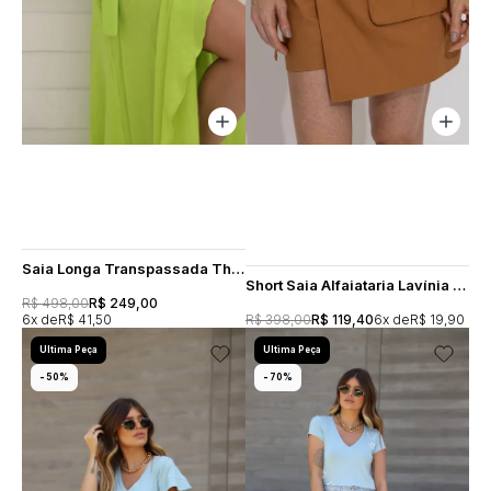
Saia Longa Transpassada Thainá - Verde Lima
Short Saia Alfaiataria Lavínia - Camel
R$ 498,00
R$ 249,00
6x
R$ 41,50
R$ 398,00
R$ 119,40
6x
R$ 19,90
Ultima Peça
Ultima Peça
50%
70%