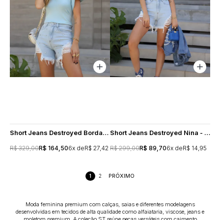
Short Jeans Destroyed Bordado Cristais Nina - Lavagem Clara
Short Jeans Destroyed Nina - Lavagem Clara
R$ 329,00
R$ 164,50
6x
R$ 27,42
R$ 299,00
R$ 89,70
6x
R$ 14,95
1
2
Moda feminina premium com calças, saias e diferentes modelagens
desenvolvidas em tecidos de alta qualidade como alfaiataria, viscose, jeans e
moletom premium. A coleção ST reúne peças versáteis com caimento