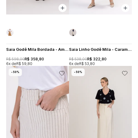
Saia Godê Mila Bordada - Amarelo Manteiga
Saia Linho Godê Mila - Caramelo
R$ 598,00
R$ 358,80
R$ 538,00
R$ 322,80
6x
R$ 59,80
6x
R$ 53,80
50%
50%