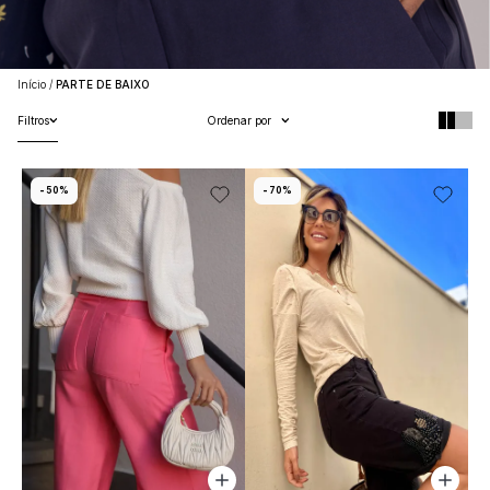
Início
PARTE DE BAIXO
Filtros
Ordenar por
50%
70%