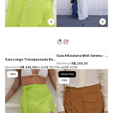
Saia Alfaiataria Midi Serena - Branca
Saia Longa Transpassada Bordado Flowers Thainá - Verde Lima
R$ 499,00
R$ 249,50
R$ 698,00
R$ 349,00
6x
R$ 58,17
6x
R$ 41,58
50%
Ultima Peça
70%