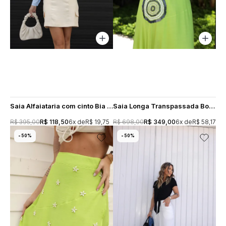
Saia Alfaiataria com cinto Bia - Manteiga
Saia Longa Transpassada Bordado Maresia Thainá - Verde Lima
R$ 395,00
R$ 118,50
6x
R$ 19,75
R$ 698,00
R$ 349,00
6x
R$ 58,17
50%
50%