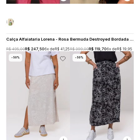
Calça Alfaiataria Lorena - Rosa
Bermuda Destroyed Bordada Maria - Preta
R$ 495,00
R$ 247,50
6x
R$ 41,25
R$ 399,00
R$ 119,70
6x
R$ 19,95
50%
50%