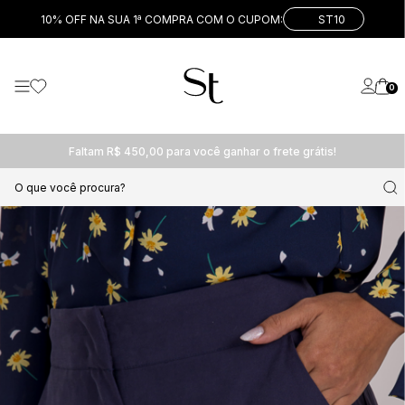
10% OFF NA SUA 1ª COMPRA COM O CUPOM:
ST10
0
Faltam R$ 450,00 para você ganhar o frete grátis!
O que você procura?
PARTE DE BAIXO