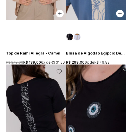
Top de Rami Allegra - Camel
Blusa de Algodão Egípcio Decote U Recorte Costas - Azul
R$ 378,00
R$ 189,00
6x
R$ 31,50
R$ 299,00
6x
R$ 49,83