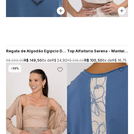
Regata de Algodão Egípcio Decote Careca Bordado Coração - Azul
Top Alfaitaria Serena - Manteiga
R$ 299,00
R$ 149,50
6x
R$ 24,92
R$ 335,00
R$ 100,50
6x
R$ 16,75
50%