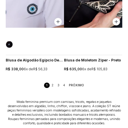
Blusa de Algodão Egípcio Decote U Bordado Olho Grego - Branca
Blusa de Moletom Zíper - Preto
R$ 338,00
6x
R$ 56,33
R$ 635,00
6x
R$ 105,83
1
2
3
4
Moda feminina premium com camisas, tricots, regatas e jaquetas
desenvolvidas em algodão, linho, chiffon, viscose e jeans. A coleção ST reúne
peças femininas versáteis com modelagens sofisticadas, acabamento refinado
e detalhes exclusivos, incluindo bordados manuais e tricots atemporais.
Roupas femininas pensadas para composições elegantes e modernas, unindo
conforto, qualidade e praticidade para diferentes ocasiões.