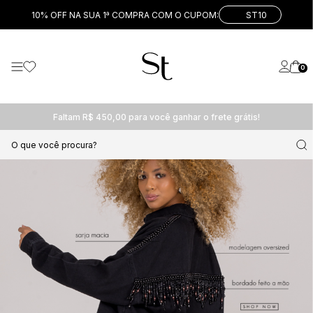
10% OFF NA SUA 1ª COMPRA COM O CUPOM:
ST10
0
Faltam R$ 450,00 para você ganhar o frete grátis!
O que você procura?
PARTE DE CIMA