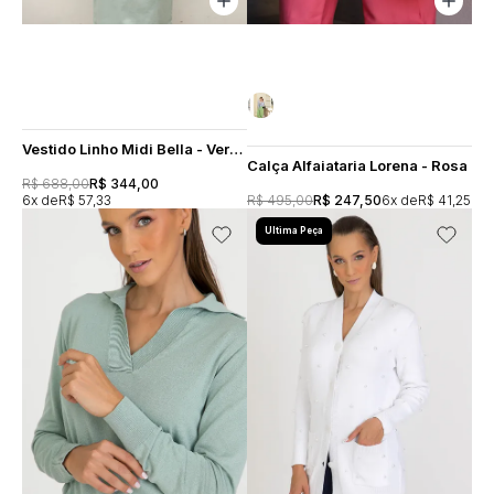
Vestido Linho Midi Bella - Verde Menta
Calça Alfaiataria Lorena - Rosa
R$ 688,00
R$ 344,00
6x
R$ 57,33
R$ 495,00
R$ 247,50
6x
R$ 41,25
Ultima Peça