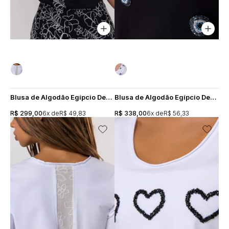
Blusa de Algodão Egípcio Decote U Mirian - Preta
Blusa de Algodão Egípcio Decote U Bordado Olho Grego - Preta
R$ 299,00
6x
R$ 49,83
R$ 338,00
6x
R$ 56,33