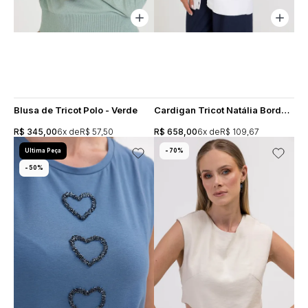
Blusa de Tricot Polo - Verde
Cardigan Tricot Natália Bordado Perólas - Branco
R$ 345,00
6x
R$ 57,50
R$ 658,00
6x
R$ 109,67
Ultima Peça
70%
50%